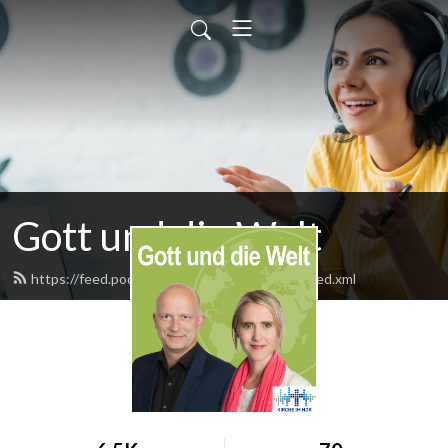
Gott und die Welt
https://feed.podbean.com/gottunddiewelt/feed.xml